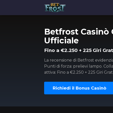
Betfrost Casinò 
Ufficiale
Fino a €2.250 + 225 Giri Grat
La recensione di Betfrost evidenzia
Punti di forza: prelievi lampo. Col
attiva: Fino a €2.250 + 225 Giri Grati
Richiedi il Bonus Casinò