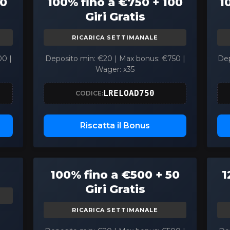
50
100% fino a €750 + 100
1
Giri Gratis
RICARICA SETTIMANALE
00 |
Deposito min: €20 | Max bonus: €750 |
Dep
Wager: x35
LRELOAD750
CODICE:
Riscatta il Bonus
100% fino a €500 + 50
1
Giri Gratis
RICARICA SETTIMANALE