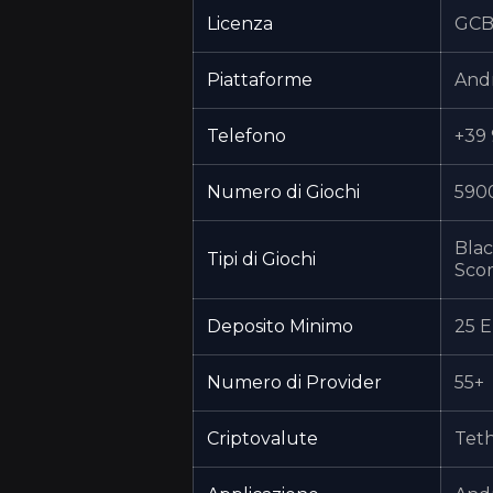
Licenza
GCB
Piattaforme
Andr
Telefono
+39 
Numero di Giochi
590
Blac
Tipi di Giochi
Scom
Deposito Minimo
25 
Numero di Provider
55+
Criptovalute
Teth