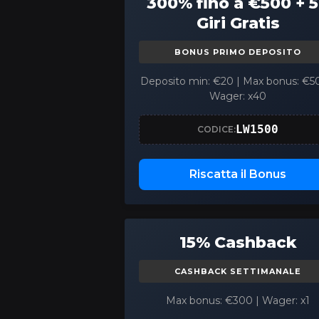
300% fino a €500 + 
Giri Gratis
BONUS PRIMO DEPOSITO
Deposito min: €20 | Max bonus: €5
Wager: x40
LW1500
CODICE:
Riscatta il Bonus
15% Cashback
CASHBACK SETTIMANALE
Max bonus: €300 | Wager: x1