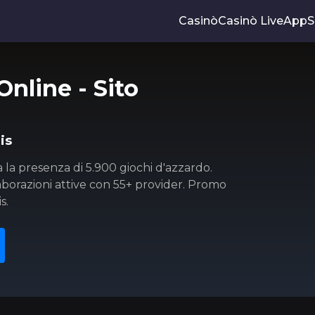
Casinò
Casinò Live
App
S
Online - Sito
is
 la presenza di 5.900 giochi d'azzardo.
laborazioni attive con 55+ provider. Promo
s.