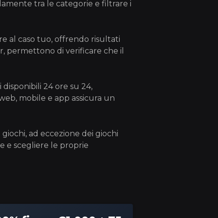
amente tra le categorie e filtrare i
e al caso tuo, offrendo risultati
r, permettono di verificare che il
disponibili 24 ore su 24,
 web, mobile e app assicura un
 giochi, ad eccezione dei giochi
le e scegliere le proprie