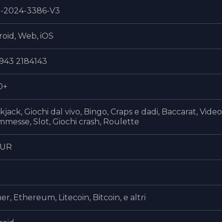
-2024-3386-V3
oid, Web, iOS
943 2184143
0+
kjack, Giochi dal vivo, Bingo, Craps e dadi, Baccarat, Video
messe, Slot, Giochi crash, Roulette
EUR
er, Ethereum, Litecoin, Bitcoin, e altri