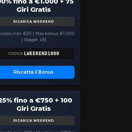
00% fino a €1.000 + 75
Giri Gratis
RICARICA WEEKEND
osito min: €20 | Max bonus: €1.000
| Wager: x35
LWEEKEND1000
CODICE:
Riscatta il Bonus
25% fino a €750 + 100
Giri Gratis
RICARICA WEEKEND