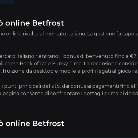
 online Betfrost
sinò online rivolto al mercato italiano. La gestione fa capo 
.
mercato italiano rientrano il bonus di benvenuto fino a €2.
titoli come Book of Ra e Funky Time. La recensione consi
 fruizione da desktop e mobile e profili legati al gioco r
punti principali del sito, dai bonus ai pagamenti fino all
a pagina consente di confrontare i dettagli prima di decid
ò online Betfrost